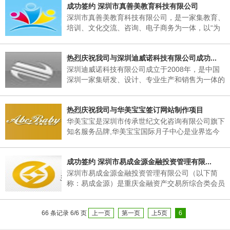
成功签约 深圳市真善美教育科技有限公司
护服、防护服、洁净服、特殊作业服、帽子、服装
配饰等产品的生产和销售，我们专业专注为客户量
深圳市真善美教育科技有限公司，是一家集教育、
身打造精品，公司自成立始终坚持“以品质为核心
培训、文化交流、咨询、电子商务为一体，以“为
家庭、为父母、为孩子”的“三为”服务，致力于家
庭教育理论研究和家庭教育产品开发与推广的教育
热烈庆祝我司与深圳迪威诺科技有限公司成功...
机构。是中华台北新北市教育学会学前教育的唯一
合作伙伴。
深圳迪威诺科技有限公司成立于2008年，是中国
深圳一家集研发、设计、专业生产和销售为一体的
是手表手机、智能手表及高端智能手机配件的高新
技术企业；大部分核心成员具多年的丰富的手表手
热烈庆祝我司与华美宝宝签订网站制作项目
机、高端手机配件等产品研发、生产和销售的从业
经验。
华美宝宝是深圳市传承世纪文化咨询有限公司旗下
知名服务品牌,华美宝宝国际月子中心是业界迄今
为止唯一一家把总部设在中国的赴美生子服务机
构，总部位于中国，美国月子中心位于加州洛杉
成功签约 深圳市易成金源金融投资管理有限...
矶，公司拥有专业医生团队、资深护理团队、营养
膳食专家，护士及司机组成的超强服务团队。
深圳市易成金源金融投资管理有限公司（以下简
称：易成金源）是重庆金融资产交易所综合类会员
单位之一，也是一级承销商、经纪商及投资机构。
公司开展各类型的小额贷款产品、应收账款转让，
66 条记录 6/6 页
上一页
第一页
上5页
6
致力于为发行人提供优质的融资服务，为投资人提
供专业的金融投资咨询服务，并以此实现企业与客