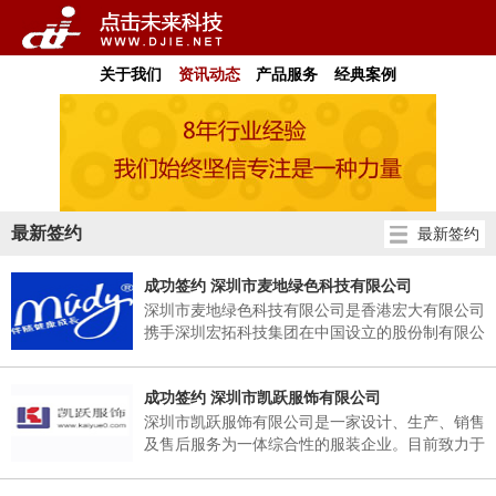
关于我们
资讯动态
产品服务
经典案例
最新签约
最新签约
成功签约 深圳市麦地绿色科技有限公司
深圳市麦地绿色科技有限公司是香港宏大有限公司
携手深圳宏拓科技集团在中国设立的股份制有限公
司，为Mudy品牌在中国独家总代理。香港宏大成
立于2003年，专注于母婴产品研发生产延续至
成功签约 深圳市凯跃服饰有限公司
今，旗下有模具、硅胶、塑胶、五金四家工厂，并
与国内外的知名品牌建立良好合作关系。生产工厂
深圳市凯跃服饰有限公司是一家设计、生产、销售
位于中国改革开放最前沿城市——深圳
及售后服务为一体综合性的服装企业。目前致力于
西服订做、衬衫订制、职业装订做、订做工作服、
团体制服、校服、保安服、 T恤衫、 polo衫、医